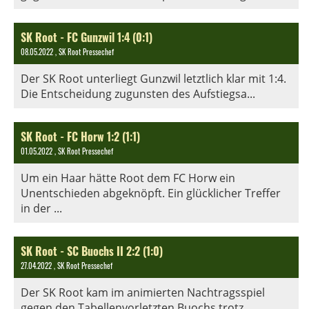
SK Root - FC Gunzwil 1:4 (0:1)
08.05.2022
, SK Root Pressechef
Der SK Root unterliegt Gunzwil letztlich klar mit 1:4.
Die Entscheidung zugunsten des Aufstiegsa...
SK Root - FC Horw 1:2 (1:1)
01.05.2022
, SK Root Pressechef
Um ein Haar hätte Root dem FC Horw ein
Unentschieden abgeknöpft. Ein glücklicher Treffer
in der ...
SK Root - SC Buochs II 2:2 (1:0)
27.04.2022
, SK Root Pressechef
Der SK Root kam im animierten Nachtragsspiel
gegen den Tabellenvorletzten Buochs trotz