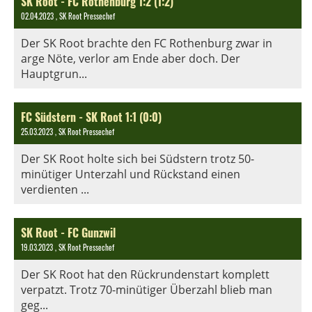
SK Root - FC Rothenburg 1:2 (1:2)
02.04.2023
, SK Root Pressechef
Der SK Root brachte den FC Rothenburg zwar in
arge Nöte, verlor am Ende aber doch. Der
Hauptgrun...
FC Südstern - SK Root 1:1 (0:0)
25.03.2023
, SK Root Pressechef
Der SK Root holte sich bei Südstern trotz 50-
minütiger Unterzahl und Rückstand einen
verdienten ...
SK Root - FC Gunzwil
19.03.2023
, SK Root Pressechef
Der SK Root hat den Rückrundenstart komplett
verpatzt. Trotz 70-minütiger Überzahl blieb man
geg...