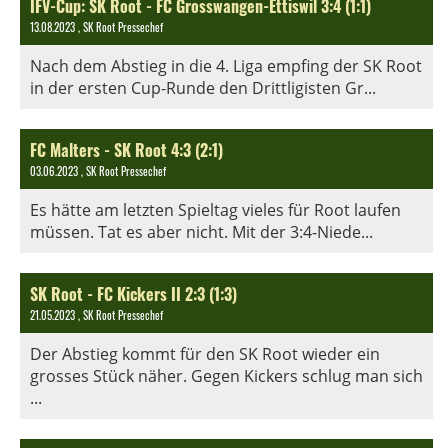
IFV-Cup: SK Root - FC Grosswangen-Ettiswil 3:4 (1:1)
13.08.2023
, SK Root Pressechef
Nach dem Abstieg in die 4. Liga empfing der SK Root
in der ersten Cup-Runde den Drittligisten Gr...
FC Malters - SK Root 4:3 (2:1)
03.06.2023
, SK Root Pressechef
Es hätte am letzten Spieltag vieles für Root laufen
müssen. Tat es aber nicht. Mit der 3:4-Niede...
SK Root - FC Kickers II 2:3 (1:3)
21.05.2023
, SK Root Pressechef
Der Abstieg kommt für den SK Root wieder ein
grosses Stück näher. Gegen Kickers schlug man sich
...