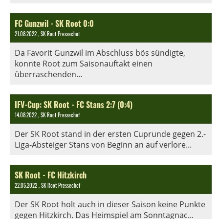
FC Gunzwil - SK Root 0:0
21.08.2022
, SK Root Pressechef
Da Favorit Gunzwil im Abschluss bös sündigte,
konnte Root zum Saisonauftakt einen
überraschenden...
IFV-Cup: SK Root - FC Stans 2:7 (0:4)
14.08.2022
, SK Root Pressechef
Der SK Root stand in der ersten Cuprunde gegen 2.-
Liga-Absteiger Stans von Beginn an auf verlore...
SK Root - FC Hitzkirch
22.05.2022
, SK Root Pressechef
Der SK Root holt auch in dieser Saison keine Punkte
gegen Hitzkirch. Das Heimspiel am Sonntagnac...