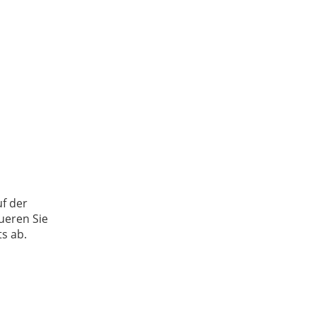
f der
ueren Sie
s ab.