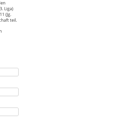
den
. Liga)
1 (Jg.
aft teil.
m